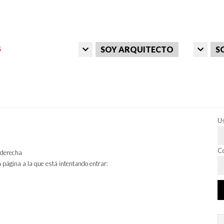
SOY ARQUITECTO
S
Us
Co
a derecha
 página a la que está intentando entrar: