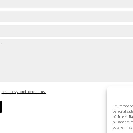
os
términos y condiciones de uso
Utilizamos co
personalizada
páginas visit
pulsando el b
obtener más 