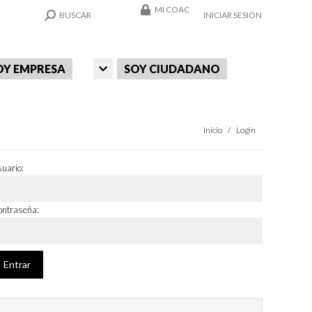
MI COAC
SEARCH:
BUSCAR
INICIAR SESIÓN
OY EMPRESA
SOY CIUDADANO
Estás aquí:
Inicio
Login
uario:
ntraseña: