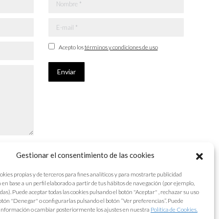
Nombre *
E-mail *
Acepto los
términos y condiciones de uso
Enviar
Gestionar el consentimiento de las cookies
okies propias y de terceros para fines analíticos y para mostrarte publicidad
 en base a un perfil elaborado a partir de tus hábitos de navegación (por ejemplo,
adas). Puede aceptar todas las cookies pulsando el botón "Aceptar" , rechazar su uso
otón "Denegar" o configurarlas pulsando el botón “Ver preferencias”. Puede
información o cambiar posteriormente los ajustes en nuestra
Política de Cookies.