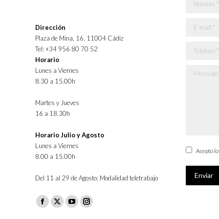
Nombre *
E-mail *
Dirección
Plaza de Mina, 16, 11004 Cádiz
Teléfono *
Tel: +34 956 80 70 52
Horario
Lunes a Viernes
Mensaje *
8.30 a 15.00h
Martes y Jueves
16 a 18.30h
Horario Julio y Agosto
Lunes a Viernes
Acepto l
8.00 a 15.00h
Enviar
Del 11 al 29 de Agosto: Modalidad teletrabajo
Facebook
X
YouTube
Instagram