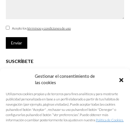
Acepto los
términos y condiciones de uso
Enviar
SUSCRÍBETE
Si no eres Colegiado y deseas recibir las noticias sobre las actividades
Gestionar el consentimiento de
que desarrolla el Colegio de Arquitectos de Cádiz
las cookies
Nombre *
Utilizamos cookies propias y de terceros para fines analíticos y para mostrarte
publicidad personalizada en base a un perfil elaborado a partir de tus hábitos de
E-mail *
navegación (por ejemplo, páginas visitadas). Puede aceptar todas las cookies
pulsando el botón "Aceptar" , rechazar su uso pulsando el botón "Denegar" o
configurarlas pulsando el botón “Ver preferencias”. Puede obtener más
Acepto los
términos y condiciones de uso
información o cambiar posteriormente los ajustes en nuestra
Política de Cookies.