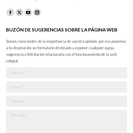
Facebook
X
YouTube
Instagram
page
page
page
page
BUZÓN DE SUGERENCIAS SOBRE LA PÁGINA WEB
opens
opens
opens
opens
in
in
in
in
Somos conscientes de la importancia de vuestra opinión, por eso ponemos
new
new
new
new
a tu disposición un formulario destinado a exponer cualquier queja,
sugerencia o felicitación relacionada con el funcionamiento de la web
window
window
window
window
colegial.
Nombre *
E-mail *
Teléfono *
Mensaje *