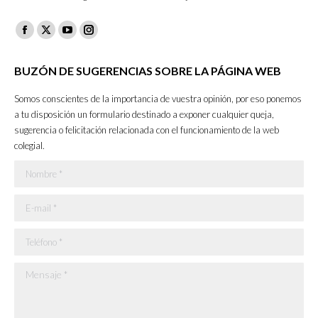
Facebook
X
YouTube
Instagram
page
page
page
page
BUZÓN DE SUGERENCIAS SOBRE LA PÁGINA WEB
opens
opens
opens
opens
in
in
in
in
Somos conscientes de la importancia de vuestra opinión, por eso ponemos
new
new
new
new
a tu disposición un formulario destinado a exponer cualquier queja,
sugerencia o felicitación relacionada con el funcionamiento de la web
window
window
window
window
colegial.
Nombre *
E-mail *
Teléfono *
Mensaje *