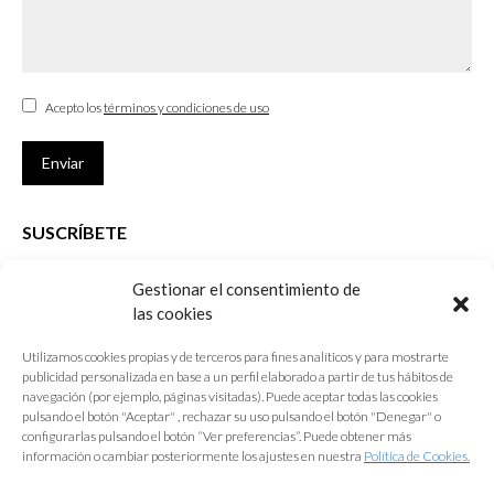
Acepto los
términos y condiciones de uso
Enviar
SUSCRÍBETE
Si no eres Colegiado y deseas recibir las noticias sobre las actividades
Gestionar el consentimiento de
que desarrolla el Colegio de Arquitectos de Cádiz
las cookies
Nombre *
Utilizamos cookies propias y de terceros para fines analíticos y para mostrarte
publicidad personalizada en base a un perfil elaborado a partir de tus hábitos de
E-mail *
navegación (por ejemplo, páginas visitadas). Puede aceptar todas las cookies
pulsando el botón "Aceptar" , rechazar su uso pulsando el botón "Denegar" o
configurarlas pulsando el botón “Ver preferencias”. Puede obtener más
Acepto los
términos y condiciones de uso
información o cambiar posteriormente los ajustes en nuestra
Política de Cookies.