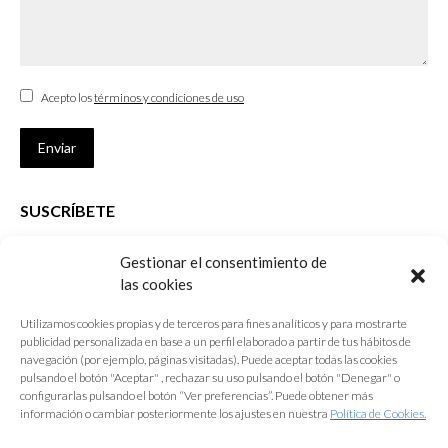
Acepto los
términos y condiciones de uso
Enviar
SUSCRÍBETE
Si no eres Colegiado y deseas recibir las noticias sobre las actividades
Gestionar el consentimiento de
que desarrolla el Colegio de Arquitectos de Cádiz
las cookies
Nombre *
Utilizamos cookies propias y de terceros para fines analíticos y para mostrarte
publicidad personalizada en base a un perfil elaborado a partir de tus hábitos de
E-mail *
navegación (por ejemplo, páginas visitadas). Puede aceptar todas las cookies
pulsando el botón "Aceptar" , rechazar su uso pulsando el botón "Denegar" o
configurarlas pulsando el botón “Ver preferencias”. Puede obtener más
Acepto los
términos y condiciones de uso
información o cambiar posteriormente los ajustes en nuestra
Política de Cookies.