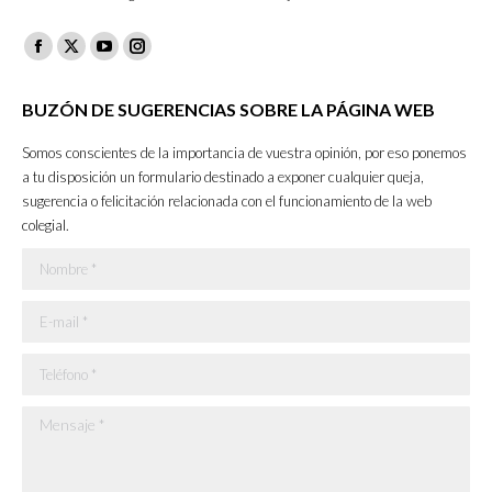
Facebook
X
YouTube
Instagram
page
page
page
page
BUZÓN DE SUGERENCIAS SOBRE LA PÁGINA WEB
opens
opens
opens
opens
in
in
in
in
Somos conscientes de la importancia de vuestra opinión, por eso ponemos
new
new
new
new
a tu disposición un formulario destinado a exponer cualquier queja,
sugerencia o felicitación relacionada con el funcionamiento de la web
window
window
window
window
colegial.
Nombre *
E-mail *
Teléfono *
Mensaje *