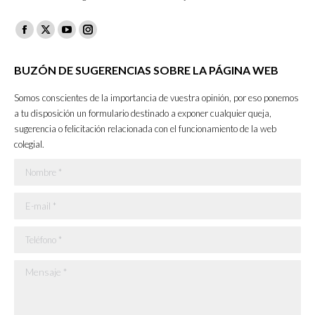
Facebook
X
YouTube
Instagram
page
page
page
page
BUZÓN DE SUGERENCIAS SOBRE LA PÁGINA WEB
opens
opens
opens
opens
in
in
in
in
Somos conscientes de la importancia de vuestra opinión, por eso ponemos
new
new
new
new
a tu disposición un formulario destinado a exponer cualquier queja,
sugerencia o felicitación relacionada con el funcionamiento de la web
window
window
window
window
colegial.
Nombre *
E-mail *
Teléfono *
Mensaje *