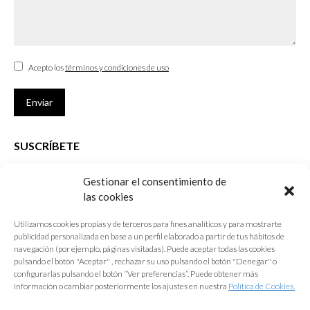
Acepto los
términos y condiciones de uso
Enviar
SUSCRÍBETE
Si no eres Colegiado y deseas recibir las noticias sobre las actividades
Gestionar el consentimiento de
que desarrolla el Colegio de Arquitectos de Cádiz
las cookies
Nombre *
Utilizamos cookies propias y de terceros para fines analíticos y para mostrarte
publicidad personalizada en base a un perfil elaborado a partir de tus hábitos de
E-mail *
navegación (por ejemplo, páginas visitadas). Puede aceptar todas las cookies
pulsando el botón "Aceptar" , rechazar su uso pulsando el botón "Denegar" o
configurarlas pulsando el botón “Ver preferencias”. Puede obtener más
Acepto los
términos y condiciones de uso
información o cambiar posteriormente los ajustes en nuestra
Política de Cookies.