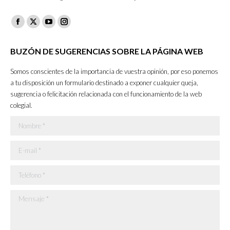
Facebook
X
YouTube
Instagram
page
page
page
page
BUZÓN DE SUGERENCIAS SOBRE LA PÁGINA WEB
opens
opens
opens
opens
in
in
in
in
Somos conscientes de la importancia de vuestra opinión, por eso ponemos
new
new
new
new
a tu disposición un formulario destinado a exponer cualquier queja,
sugerencia o felicitación relacionada con el funcionamiento de la web
window
window
window
window
colegial.
Nombre *
E-mail *
Teléfono *
Mensaje *