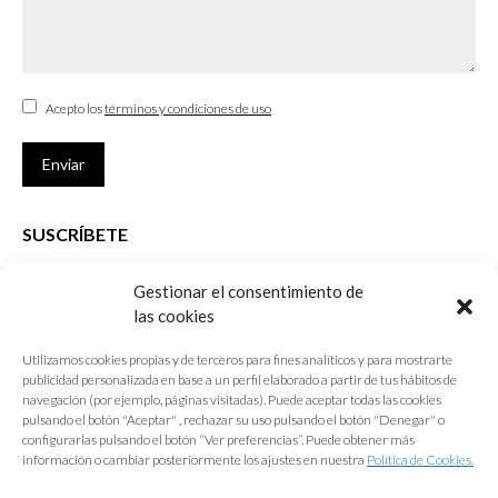
Acepto los
términos y condiciones de uso
Enviar
SUSCRÍBETE
Si no eres Colegiado y deseas recibir las noticias sobre las actividades
Gestionar el consentimiento de
que desarrolla el Colegio de Arquitectos de Cádiz
las cookies
Nombre *
Utilizamos cookies propias y de terceros para fines analíticos y para mostrarte
publicidad personalizada en base a un perfil elaborado a partir de tus hábitos de
E-mail *
navegación (por ejemplo, páginas visitadas). Puede aceptar todas las cookies
pulsando el botón "Aceptar" , rechazar su uso pulsando el botón "Denegar" o
configurarlas pulsando el botón “Ver preferencias”. Puede obtener más
Acepto los
términos y condiciones de uso
información o cambiar posteriormente los ajustes en nuestra
Política de Cookies.