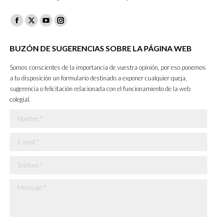
Facebook
X
YouTube
Instagram
page
page
page
page
BUZÓN DE SUGERENCIAS SOBRE LA PÁGINA WEB
opens
opens
opens
opens
in
in
in
in
Somos conscientes de la importancia de vuestra opinión, por eso ponemos
new
new
new
new
a tu disposición un formulario destinado a exponer cualquier queja,
sugerencia o felicitación relacionada con el funcionamiento de la web
window
window
window
window
colegial.
Nombre *
E-mail *
Teléfono *
Mensaje *