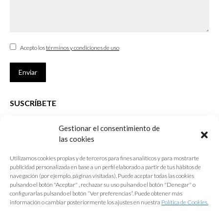
Acepto los
términos y condiciones de uso
Enviar
SUSCRÍBETE
Si no eres Colegiado y deseas recibir las noticias sobre las actividades
Gestionar el consentimiento de
que desarrolla el Colegio de Arquitectos de Cádiz
las cookies
Nombre *
Utilizamos cookies propias y de terceros para fines analíticos y para mostrarte
publicidad personalizada en base a un perfil elaborado a partir de tus hábitos de
E-mail *
navegación (por ejemplo, páginas visitadas). Puede aceptar todas las cookies
pulsando el botón "Aceptar" , rechazar su uso pulsando el botón "Denegar" o
configurarlas pulsando el botón “Ver preferencias”. Puede obtener más
Acepto los
términos y condiciones de uso
información o cambiar posteriormente los ajustes en nuestra
Política de Cookies.