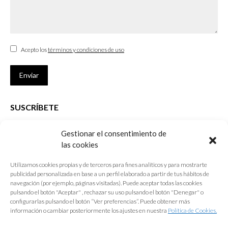
Acepto los
términos y condiciones de uso
Enviar
SUSCRÍBETE
Si no eres Colegiado y deseas recibir las noticias sobre las actividades
Gestionar el consentimiento de
que desarrolla el Colegio de Arquitectos de Cádiz
las cookies
Nombre *
Utilizamos cookies propias y de terceros para fines analíticos y para mostrarte
publicidad personalizada en base a un perfil elaborado a partir de tus hábitos de
E-mail *
navegación (por ejemplo, páginas visitadas). Puede aceptar todas las cookies
pulsando el botón "Aceptar" , rechazar su uso pulsando el botón "Denegar" o
configurarlas pulsando el botón “Ver preferencias”. Puede obtener más
Acepto los
términos y condiciones de uso
información o cambiar posteriormente los ajustes en nuestra
Política de Cookies.