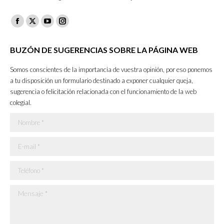
Facebook
X
YouTube
Instagram
page
page
page
page
BUZÓN DE SUGERENCIAS SOBRE LA PÁGINA WEB
opens
opens
opens
opens
in
in
in
in
Somos conscientes de la importancia de vuestra opinión, por eso ponemos
new
new
new
new
a tu disposición un formulario destinado a exponer cualquier queja,
sugerencia o felicitación relacionada con el funcionamiento de la web
window
window
window
window
colegial.
Nombre *
E-mail *
Teléfono *
Mensaje *