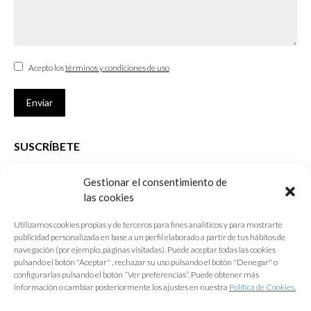
Acepto los
términos y condiciones de uso
Enviar
SUSCRÍBETE
Si no eres Colegiado y deseas recibir las noticias sobre las actividades
Gestionar el consentimiento de
que desarrolla el Colegio de Arquitectos de Cádiz
las cookies
Nombre *
Utilizamos cookies propias y de terceros para fines analíticos y para mostrarte
publicidad personalizada en base a un perfil elaborado a partir de tus hábitos de
E-mail *
navegación (por ejemplo, páginas visitadas). Puede aceptar todas las cookies
pulsando el botón "Aceptar" , rechazar su uso pulsando el botón "Denegar" o
configurarlas pulsando el botón “Ver preferencias”. Puede obtener más
Acepto los
términos y condiciones de uso
información o cambiar posteriormente los ajustes en nuestra
Política de Cookies.