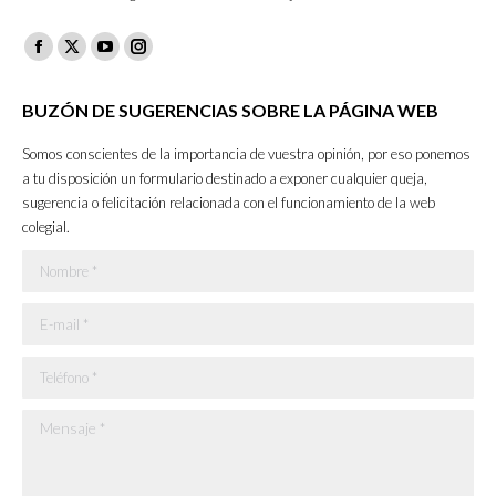
Facebook
X
YouTube
Instagram
page
page
page
page
BUZÓN DE SUGERENCIAS SOBRE LA PÁGINA WEB
opens
opens
opens
opens
in
in
in
in
Somos conscientes de la importancia de vuestra opinión, por eso ponemos
new
new
new
new
a tu disposición un formulario destinado a exponer cualquier queja,
sugerencia o felicitación relacionada con el funcionamiento de la web
window
window
window
window
colegial.
Nombre *
E-mail *
Teléfono *
Mensaje *