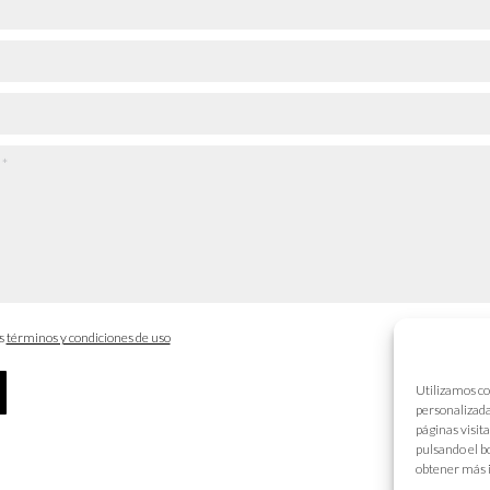
os
términos y condiciones de uso
Utilizamos co
personalizada
páginas visit
pulsando el b
obtener más 