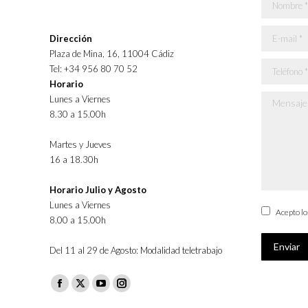
Nombre *
E-mail *
Dirección
Plaza de Mina, 16, 11004 Cádiz
Teléfono *
Tel: +34 956 80 70 52
Horario
Lunes a Viernes
Mensaje *
8.30 a 15.00h
Martes y Jueves
16 a 18.30h
Horario Julio y Agosto
Lunes a Viernes
Acepto l
8.00 a 15.00h
Enviar
Del 11 al 29 de Agosto: Modalidad teletrabajo
Facebook
X
YouTube
Instagram