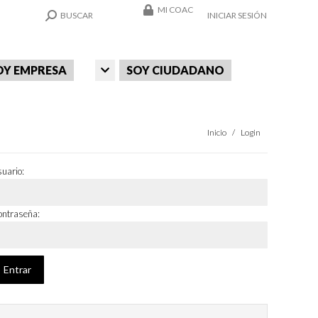
MI COAC
SEARCH:
BUSCAR
INICIAR SESIÓN
OY EMPRESA
SOY CIUDADANO
Estás aquí:
Inicio
Login
uario:
ntraseña: