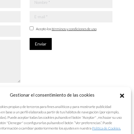
Nombre *
E-mail *
Acepto los
términos y condiciones de uso
Enviar
Gestionar el consentimiento de las cookies
okies propias y de terceros para fines analíticos y para mostrarte publicidad
 en base a un perfil elaborado a partir de tus hábitos de navegación (por ejemplo,
adas). Puede aceptar todas las cookies pulsando el botón "Aceptar" , rechazar su uso
otón "Denegar" o configurarlas pulsando el botón “Ver preferencias”. Puede
información o cambiar posteriormente los ajustes en nuestra
Política de Cookies.