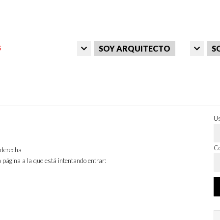
SOY ARQUITECTO
S
Us
Co
a derecha
 página a la que está intentando entrar: