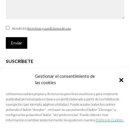
Acepto los
términos y condiciones de uso
Enviar
SUSCRÍBETE
Si no eres Colegiado y deseas recibir las noticias sobre las actividades
Gestionar el consentimiento de
que desarrolla el Colegio de Arquitectos de Cádiz
las cookies
Nombre *
Utilizamos cookies propias y de terceros para fines analíticos y para mostrarte
publicidad personalizada en base a un perfil elaborado a partir de tus hábitos de
E-mail *
navegación (por ejemplo, páginas visitadas). Puede aceptar todas las cookies
pulsando el botón "Aceptar" , rechazar su uso pulsando el botón "Denegar" o
configurarlas pulsando el botón “Ver preferencias”. Puede obtener más
Acepto los
términos y condiciones de uso
información o cambiar posteriormente los ajustes en nuestra
Política de Cookies.