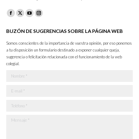
Facebook
X
YouTube
Instagram
page
page
page
page
BUZÓN DE SUGERENCIAS SOBRE LA PÁGINA WEB
opens
opens
opens
opens
in
in
in
in
Somos conscientes de la importancia de vuestra opinión, por eso ponemos
new
new
new
new
a tu disposición un formulario destinado a exponer cualquier queja,
sugerencia o felicitación relacionada con el funcionamiento de la web
window
window
window
window
colegial.
Nombre *
E-mail *
Teléfono *
Mensaje *