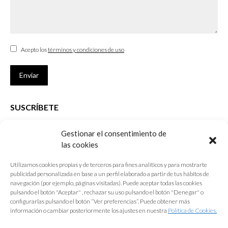
Acepto los
términos y condiciones de uso
Enviar
SUSCRÍBETE
Si no eres Colegiado y deseas recibir las noticias sobre las actividades
Gestionar el consentimiento de
que desarrolla el Colegio de Arquitectos de Cádiz
las cookies
Nombre *
Utilizamos cookies propias y de terceros para fines analíticos y para mostrarte
publicidad personalizada en base a un perfil elaborado a partir de tus hábitos de
E-mail *
navegación (por ejemplo, páginas visitadas). Puede aceptar todas las cookies
pulsando el botón "Aceptar" , rechazar su uso pulsando el botón "Denegar" o
configurarlas pulsando el botón “Ver preferencias”. Puede obtener más
Acepto los
términos y condiciones de uso
información o cambiar posteriormente los ajustes en nuestra
Política de Cookies.