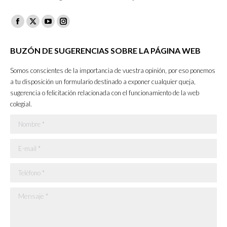
Facebook
X
YouTube
Instagram
page
page
page
page
BUZÓN DE SUGERENCIAS SOBRE LA PÁGINA WEB
opens
opens
opens
opens
in
in
in
in
Somos conscientes de la importancia de vuestra opinión, por eso ponemos
new
new
new
new
a tu disposición un formulario destinado a exponer cualquier queja,
sugerencia o felicitación relacionada con el funcionamiento de la web
window
window
window
window
colegial.
Nombre *
E-mail *
Teléfono *
Mensaje *