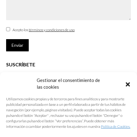
Acepto los
términos y condiciones de uso
Enviar
SUSCRÍBETE
Si no eres Colegiado y deseas recibir las noticias sobre las actividades
Gestionar el consentimiento de
que desarrolla el Colegio de Arquitectos de Cádiz
las cookies
Nombre *
Utilizamos cookies propias y de terceros para fines analíticos y para mostrarte
publicidad personalizada en base a un perfil elaborado a partir de tus hábitos de
E-mail *
navegación (por ejemplo, páginas visitadas). Puede aceptar todas las cookies
pulsando el botón "Aceptar" , rechazar su uso pulsando el botón "Denegar" o
configurarlas pulsando el botón “Ver preferencias”. Puede obtener más
Acepto los
términos y condiciones de uso
información o cambiar posteriormente los ajustes en nuestra
Política de Cookies.