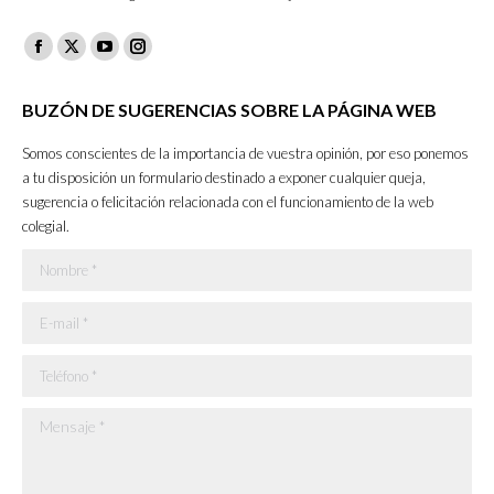
Facebook
X
YouTube
Instagram
page
page
page
page
BUZÓN DE SUGERENCIAS SOBRE LA PÁGINA WEB
opens
opens
opens
opens
in
in
in
in
Somos conscientes de la importancia de vuestra opinión, por eso ponemos
new
new
new
new
a tu disposición un formulario destinado a exponer cualquier queja,
sugerencia o felicitación relacionada con el funcionamiento de la web
window
window
window
window
colegial.
Nombre *
E-mail *
Teléfono *
Mensaje *