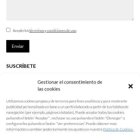
Acepto los
términos y condiciones de uso
Enviar
SUSCRÍBETE
Si no eres Colegiado y deseas recibir las noticias sobre las actividades
Gestionar el consentimiento de
que desarrolla el Colegio de Arquitectos de Cádiz
las cookies
Nombre *
Utilizamos cookies propias y de terceros para fines analíticos y para mostrarte
publicidad personalizada en base a un perfil elaborado a partir de tus hábitos de
E-mail *
navegación (por ejemplo, páginas visitadas). Puede aceptar todas las cookies
pulsando el botón "Aceptar" , rechazar su uso pulsando el botón "Denegar" o
configurarlas pulsando el botón “Ver preferencias”. Puede obtener más
Acepto los
términos y condiciones de uso
información o cambiar posteriormente los ajustes en nuestra
Política de Cookies.