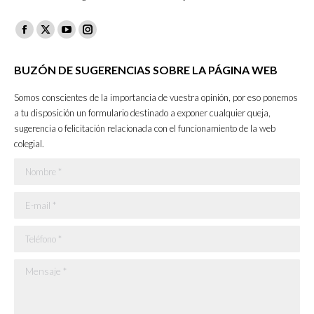
Facebook
X
YouTube
Instagram
page
page
page
page
BUZÓN DE SUGERENCIAS SOBRE LA PÁGINA WEB
opens
opens
opens
opens
in
in
in
in
Somos conscientes de la importancia de vuestra opinión, por eso ponemos
new
new
new
new
a tu disposición un formulario destinado a exponer cualquier queja,
sugerencia o felicitación relacionada con el funcionamiento de la web
window
window
window
window
colegial.
Nombre *
E-mail *
Teléfono *
Mensaje *