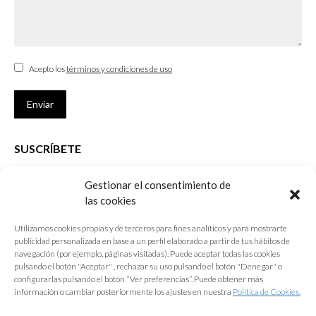
Acepto los
términos y condiciones de uso
Enviar
SUSCRÍBETE
Si no eres Colegiado y deseas recibir las noticias sobre las actividades
Gestionar el consentimiento de
que desarrolla el Colegio de Arquitectos de Cádiz
las cookies
Nombre *
Utilizamos cookies propias y de terceros para fines analíticos y para mostrarte
publicidad personalizada en base a un perfil elaborado a partir de tus hábitos de
E-mail *
navegación (por ejemplo, páginas visitadas). Puede aceptar todas las cookies
pulsando el botón "Aceptar" , rechazar su uso pulsando el botón "Denegar" o
configurarlas pulsando el botón “Ver preferencias”. Puede obtener más
Acepto los
términos y condiciones de uso
información o cambiar posteriormente los ajustes en nuestra
Política de Cookies.