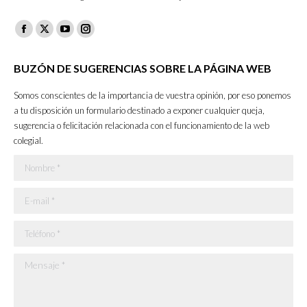
Facebook
X
YouTube
Instagram
page
page
page
page
BUZÓN DE SUGERENCIAS SOBRE LA PÁGINA WEB
opens
opens
opens
opens
in
in
in
in
Somos conscientes de la importancia de vuestra opinión, por eso ponemos
new
new
new
new
a tu disposición un formulario destinado a exponer cualquier queja,
sugerencia o felicitación relacionada con el funcionamiento de la web
window
window
window
window
colegial.
Nombre *
E-mail *
Teléfono *
Mensaje *