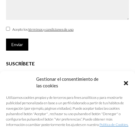
Acepto los
términos y condiciones de uso
Enviar
SUSCRÍBETE
Si no eres Colegiado y deseas recibir las noticias sobre las actividades
Gestionar el consentimiento de
que desarrolla el Colegio de Arquitectos de Cádiz
las cookies
Nombre *
Utilizamos cookies propias y de terceros para fines analíticos y para mostrarte
publicidad personalizada en base a un perfil elaborado a partir de tus hábitos de
E-mail *
navegación (por ejemplo, páginas visitadas). Puede aceptar todas las cookies
pulsando el botón "Aceptar" , rechazar su uso pulsando el botón "Denegar" o
configurarlas pulsando el botón “Ver preferencias”. Puede obtener más
Acepto los
términos y condiciones de uso
información o cambiar posteriormente los ajustes en nuestra
Política de Cookies.