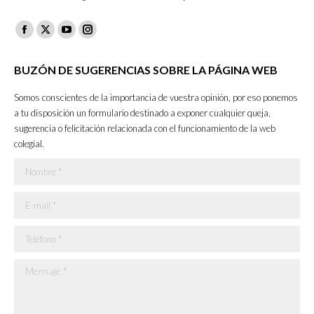
Facebook
X
YouTube
Instagram
page
page
page
page
BUZÓN DE SUGERENCIAS SOBRE LA PÁGINA WEB
opens
opens
opens
opens
in
in
in
in
Somos conscientes de la importancia de vuestra opinión, por eso ponemos
new
new
new
new
a tu disposición un formulario destinado a exponer cualquier queja,
sugerencia o felicitación relacionada con el funcionamiento de la web
window
window
window
window
colegial.
Nombre *
E-mail *
Teléfono *
Mensaje *