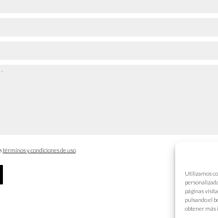
os
términos y condiciones de uso
Utilizamos co
personalizada
páginas visit
pulsando el b
obtener más 