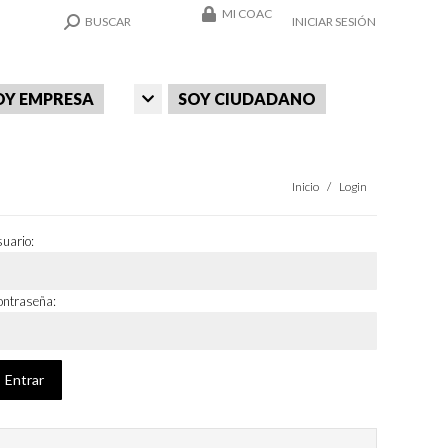
MI COAC
SEARCH:
BUSCAR
INICIAR SESIÓN
OY EMPRESA
SOY CIUDADANO
Estás aquí:
Inicio
Login
uario:
ntraseña: