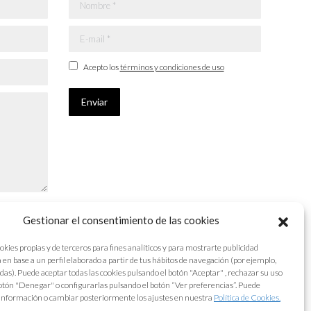
Nombre *
E-mail *
Acepto los
términos y condiciones de uso
Enviar
Gestionar el consentimiento de las cookies
okies propias y de terceros para fines analíticos y para mostrarte publicidad
 en base a un perfil elaborado a partir de tus hábitos de navegación (por ejemplo,
adas). Puede aceptar todas las cookies pulsando el botón "Aceptar" , rechazar su uso
otón "Denegar" o configurarlas pulsando el botón “Ver preferencias”. Puede
información o cambiar posteriormente los ajustes en nuestra
Política de Cookies.