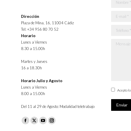
Nombre *
E-mail *
Dirección
Plaza de Mina, 16, 11004 Cádiz
Teléfono *
Tel: +34 956 80 70 52
Horario
Lunes a Viernes
Mensaje *
8.30 a 15.00h
Martes y Jueves
16 a 18.30h
Horario Julio y Agosto
Lunes a Viernes
Acepto l
8.00 a 15.00h
Enviar
Del 11 al 29 de Agosto: Modalidad teletrabajo
Facebook
X
YouTube
Instagram