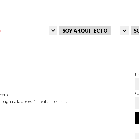
SOY ARQUITECTO
S
Us
Co
a derecha
 página a la que está intentando entrar: