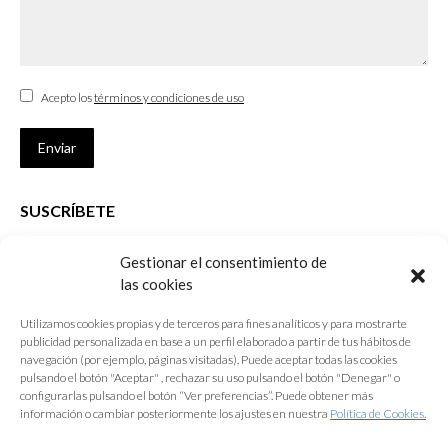
Acepto los
términos y condiciones de uso
Enviar
SUSCRÍBETE
Si no eres Colegiado y deseas recibir las noticias sobre las actividades
Gestionar el consentimiento de
que desarrolla el Colegio de Arquitectos de Cádiz
las cookies
Nombre *
Utilizamos cookies propias y de terceros para fines analíticos y para mostrarte
publicidad personalizada en base a un perfil elaborado a partir de tus hábitos de
E-mail *
navegación (por ejemplo, páginas visitadas). Puede aceptar todas las cookies
pulsando el botón "Aceptar" , rechazar su uso pulsando el botón "Denegar" o
configurarlas pulsando el botón “Ver preferencias”. Puede obtener más
Acepto los
términos y condiciones de uso
información o cambiar posteriormente los ajustes en nuestra
Política de Cookies.