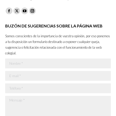
Facebook
X
YouTube
Instagram
page
page
page
page
BUZÓN DE SUGERENCIAS SOBRE LA PÁGINA WEB
opens
opens
opens
opens
in
in
in
in
Somos conscientes de la importancia de vuestra opinión, por eso ponemos
new
new
new
new
a tu disposición un formulario destinado a exponer cualquier queja,
sugerencia o felicitación relacionada con el funcionamiento de la web
window
window
window
window
colegial.
Nombre *
E-mail *
Teléfono *
Mensaje *