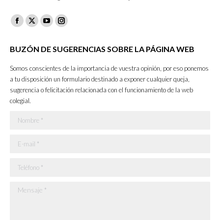
Facebook
X
YouTube
Instagram
page
page
page
page
BUZÓN DE SUGERENCIAS SOBRE LA PÁGINA WEB
opens
opens
opens
opens
in
in
in
in
Somos conscientes de la importancia de vuestra opinión, por eso ponemos
new
new
new
new
a tu disposición un formulario destinado a exponer cualquier queja,
sugerencia o felicitación relacionada con el funcionamiento de la web
window
window
window
window
colegial.
Nombre *
E-mail *
Teléfono *
Mensaje *