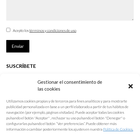
Acepto los
términos y condiciones de uso
Enviar
SUSCRÍBETE
Si no eres Colegiado y deseas recibir las noticias sobre las actividades
Gestionar el consentimiento de
que desarrolla el Colegio de Arquitectos de Cádiz
las cookies
Nombre *
Utilizamos cookies propias y de terceros para fines analíticos y para mostrarte
publicidad personalizada en base a un perfil elaborado a partir de tus hábitos de
E-mail *
navegación (por ejemplo, páginas visitadas). Puede aceptar todas las cookies
pulsando el botón "Aceptar" , rechazar su uso pulsando el botón "Denegar" o
configurarlas pulsando el botón “Ver preferencias”. Puede obtener más
Acepto los
términos y condiciones de uso
información o cambiar posteriormente los ajustes en nuestra
Política de Cookies.