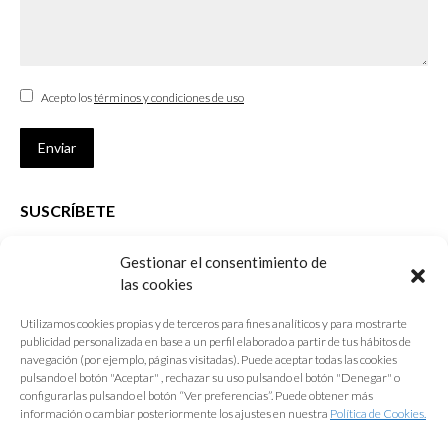
Acepto los
términos y condiciones de uso
Enviar
SUSCRÍBETE
Si no eres Colegiado y deseas recibir las noticias sobre las actividades
Gestionar el consentimiento de
que desarrolla el Colegio de Arquitectos de Cádiz
las cookies
Nombre *
Utilizamos cookies propias y de terceros para fines analíticos y para mostrarte
publicidad personalizada en base a un perfil elaborado a partir de tus hábitos de
E-mail *
navegación (por ejemplo, páginas visitadas). Puede aceptar todas las cookies
pulsando el botón "Aceptar" , rechazar su uso pulsando el botón "Denegar" o
configurarlas pulsando el botón “Ver preferencias”. Puede obtener más
Acepto los
términos y condiciones de uso
información o cambiar posteriormente los ajustes en nuestra
Política de Cookies.