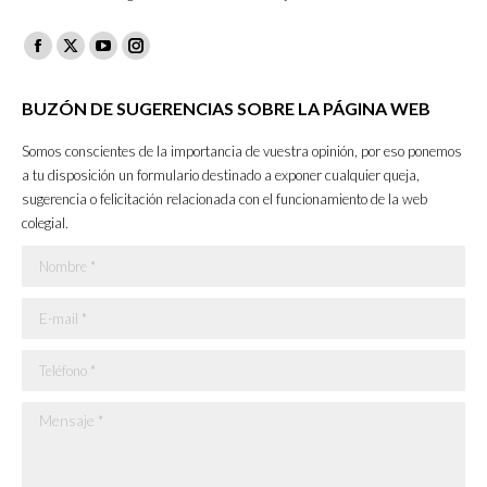
Facebook
X
YouTube
Instagram
page
page
page
page
BUZÓN DE SUGERENCIAS SOBRE LA PÁGINA WEB
opens
opens
opens
opens
in
in
in
in
Somos conscientes de la importancia de vuestra opinión, por eso ponemos
new
new
new
new
a tu disposición un formulario destinado a exponer cualquier queja,
sugerencia o felicitación relacionada con el funcionamiento de la web
window
window
window
window
colegial.
Nombre *
E-mail *
Teléfono *
Mensaje *