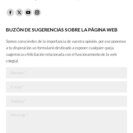
Facebook
X
YouTube
Instagram
page
page
page
page
BUZÓN DE SUGERENCIAS SOBRE LA PÁGINA WEB
opens
opens
opens
opens
in
in
in
in
Somos conscientes de la importancia de vuestra opinión, por eso ponemos
new
new
new
new
a tu disposición un formulario destinado a exponer cualquier queja,
sugerencia o felicitación relacionada con el funcionamiento de la web
window
window
window
window
colegial.
Nombre *
E-mail *
Teléfono *
Mensaje *