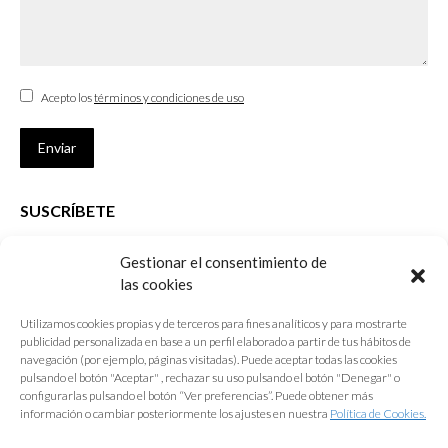
Acepto los
términos y condiciones de uso
Enviar
SUSCRÍBETE
Si no eres Colegiado y deseas recibir las noticias sobre las actividades
Gestionar el consentimiento de
que desarrolla el Colegio de Arquitectos de Cádiz
las cookies
Nombre *
Utilizamos cookies propias y de terceros para fines analíticos y para mostrarte
publicidad personalizada en base a un perfil elaborado a partir de tus hábitos de
E-mail *
navegación (por ejemplo, páginas visitadas). Puede aceptar todas las cookies
pulsando el botón "Aceptar" , rechazar su uso pulsando el botón "Denegar" o
configurarlas pulsando el botón “Ver preferencias”. Puede obtener más
Acepto los
términos y condiciones de uso
información o cambiar posteriormente los ajustes en nuestra
Política de Cookies.