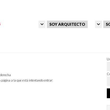
SOY ARQUITECTO
S
Us
Co
a derecha
 página a la que está intentando entrar: