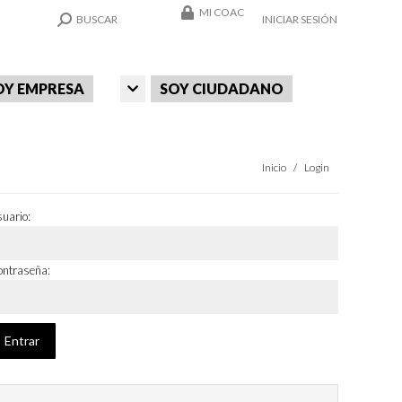
MI COAC
SEARCH:
BUSCAR
INICIAR SESIÓN
OY EMPRESA
SOY CIUDADANO
Estás aquí:
Inicio
Login
uario:
ntraseña: