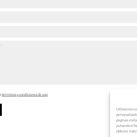
os
términos y condiciones de uso
Utilizamos co
personalizada
páginas visit
pulsando el b
obtener más 