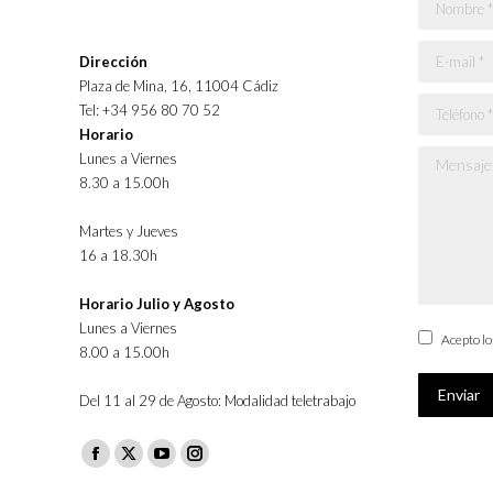
Nombre *
E-mail *
Dirección
Plaza de Mina, 16, 11004 Cádiz
Teléfono *
Tel: +34 956 80 70 52
Horario
Lunes a Viernes
Mensaje *
8.30 a 15.00h
Martes y Jueves
16 a 18.30h
Horario Julio y Agosto
Lunes a Viernes
Acepto l
8.00 a 15.00h
Enviar
Del 11 al 29 de Agosto: Modalidad teletrabajo
Facebook
X
YouTube
Instagram