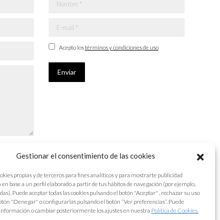
Nombre *
E-mail *
Acepto los
términos y condiciones de uso
Enviar
Gestionar el consentimiento de las cookies
okies propias y de terceros para fines analíticos y para mostrarte publicidad
 en base a un perfil elaborado a partir de tus hábitos de navegación (por ejemplo,
adas). Puede aceptar todas las cookies pulsando el botón "Aceptar" , rechazar su uso
otón "Denegar" o configurarlas pulsando el botón “Ver preferencias”. Puede
información o cambiar posteriormente los ajustes en nuestra
Política de Cookies.