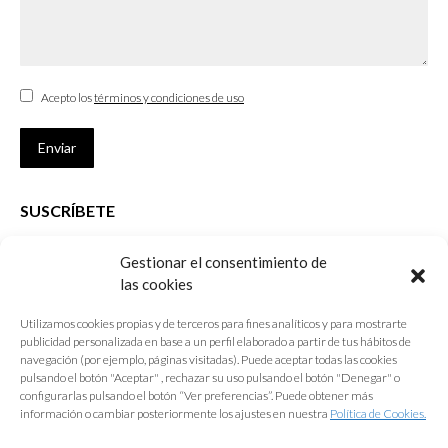
Acepto los
términos y condiciones de uso
Enviar
SUSCRÍBETE
Si no eres Colegiado y deseas recibir las noticias sobre las actividades
Gestionar el consentimiento de
que desarrolla el Colegio de Arquitectos de Cádiz
las cookies
Nombre *
Utilizamos cookies propias y de terceros para fines analíticos y para mostrarte
publicidad personalizada en base a un perfil elaborado a partir de tus hábitos de
E-mail *
navegación (por ejemplo, páginas visitadas). Puede aceptar todas las cookies
pulsando el botón "Aceptar" , rechazar su uso pulsando el botón "Denegar" o
configurarlas pulsando el botón “Ver preferencias”. Puede obtener más
Acepto los
términos y condiciones de uso
información o cambiar posteriormente los ajustes en nuestra
Política de Cookies.