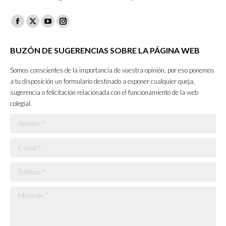
Facebook
X
YouTube
Instagram
page
page
page
page
BUZÓN DE SUGERENCIAS SOBRE LA PÁGINA WEB
opens
opens
opens
opens
in
in
in
in
Somos conscientes de la importancia de vuestra opinión, por eso ponemos
new
new
new
new
a tu disposición un formulario destinado a exponer cualquier queja,
sugerencia o felicitación relacionada con el funcionamiento de la web
window
window
window
window
colegial.
Nombre *
E-mail *
Teléfono *
Mensaje *