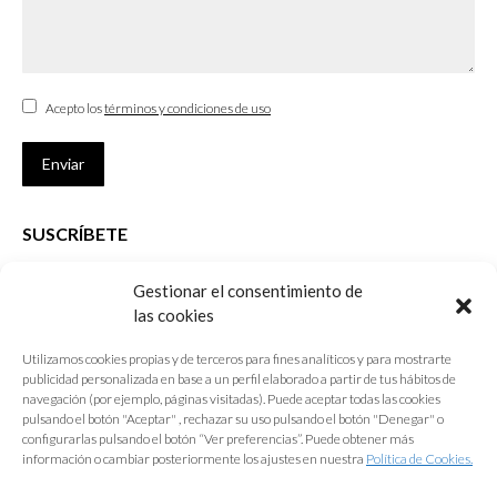
Acepto los
términos y condiciones de uso
Enviar
SUSCRÍBETE
Si no eres Colegiado y deseas recibir las noticias sobre las actividades
Gestionar el consentimiento de
que desarrolla el Colegio de Arquitectos de Cádiz
las cookies
Nombre *
Utilizamos cookies propias y de terceros para fines analíticos y para mostrarte
publicidad personalizada en base a un perfil elaborado a partir de tus hábitos de
E-mail *
navegación (por ejemplo, páginas visitadas). Puede aceptar todas las cookies
pulsando el botón "Aceptar" , rechazar su uso pulsando el botón "Denegar" o
configurarlas pulsando el botón “Ver preferencias”. Puede obtener más
Acepto los
términos y condiciones de uso
información o cambiar posteriormente los ajustes en nuestra
Política de Cookies.