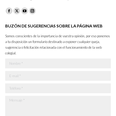
Facebook
X
YouTube
Instagram
page
page
page
page
BUZÓN DE SUGERENCIAS SOBRE LA PÁGINA WEB
opens
opens
opens
opens
in
in
in
in
Somos conscientes de la importancia de vuestra opinión, por eso ponemos
new
new
new
new
a tu disposición un formulario destinado a exponer cualquier queja,
sugerencia o felicitación relacionada con el funcionamiento de la web
window
window
window
window
colegial.
Nombre *
E-mail *
Teléfono *
Mensaje *