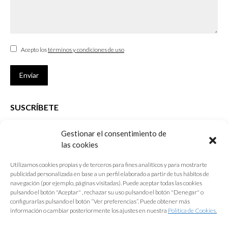
Acepto los
términos y condiciones de uso
Enviar
SUSCRÍBETE
Si no eres Colegiado y deseas recibir las noticias sobre las actividades
Gestionar el consentimiento de
que desarrolla el Colegio de Arquitectos de Cádiz
las cookies
Nombre *
Utilizamos cookies propias y de terceros para fines analíticos y para mostrarte
publicidad personalizada en base a un perfil elaborado a partir de tus hábitos de
E-mail *
navegación (por ejemplo, páginas visitadas). Puede aceptar todas las cookies
pulsando el botón "Aceptar" , rechazar su uso pulsando el botón "Denegar" o
configurarlas pulsando el botón “Ver preferencias”. Puede obtener más
Acepto los
términos y condiciones de uso
información o cambiar posteriormente los ajustes en nuestra
Política de Cookies.