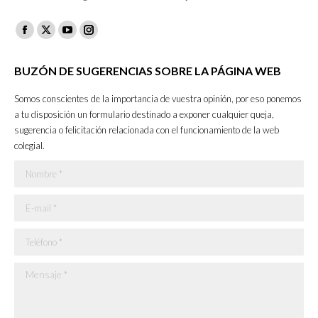
Facebook
X
YouTube
Instagram
page
page
page
page
BUZÓN DE SUGERENCIAS SOBRE LA PÁGINA WEB
opens
opens
opens
opens
in
in
in
in
Somos conscientes de la importancia de vuestra opinión, por eso ponemos
new
new
new
new
a tu disposición un formulario destinado a exponer cualquier queja,
sugerencia o felicitación relacionada con el funcionamiento de la web
window
window
window
window
colegial.
Nombre *
E-mail *
Teléfono *
Mensaje *