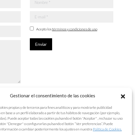
Nombre *
E-mail *
Acepto los
términos y condiciones de uso
Enviar
Gestionar el consentimiento de las cookies
okies propias y de terceros para fines analíticos y para mostrarte publicidad
 en base a un perfil elaborado a partir de tus hábitos de navegación (por ejemplo,
adas). Puede aceptar todas las cookies pulsando el botón "Aceptar" , rechazar su uso
otón "Denegar" o configurarlas pulsando el botón “Ver preferencias”. Puede
información o cambiar posteriormente los ajustes en nuestra
Política de Cookies.