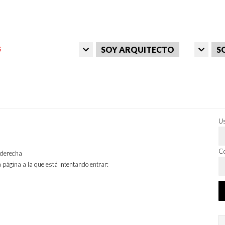
SOY ARQUITECTO
S
Us
Co
a derecha
 página a la que está intentando entrar: