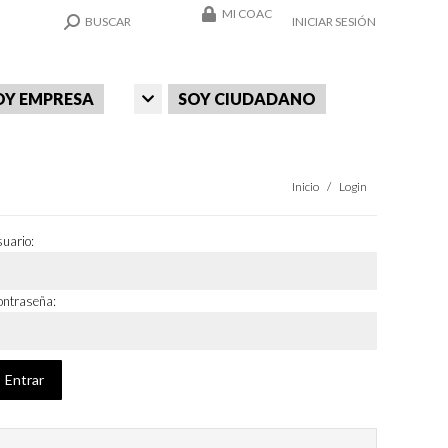
MI COAC
SEARCH:
BUSCAR
INICIAR SESIÓN
OY EMPRESA
SOY CIUDADANO
Estás aquí:
Inicio
Login
uario:
ntraseña: