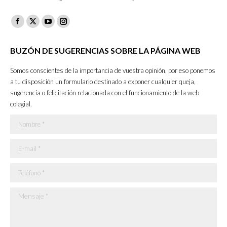
Facebook
X
YouTube
Instagram
page
page
page
page
BUZÓN DE SUGERENCIAS SOBRE LA PÁGINA WEB
opens
opens
opens
opens
in
in
in
in
Somos conscientes de la importancia de vuestra opinión, por eso ponemos
new
new
new
new
a tu disposición un formulario destinado a exponer cualquier queja,
sugerencia o felicitación relacionada con el funcionamiento de la web
window
window
window
window
colegial.
Nombre *
E-mail *
Teléfono *
Mensaje *