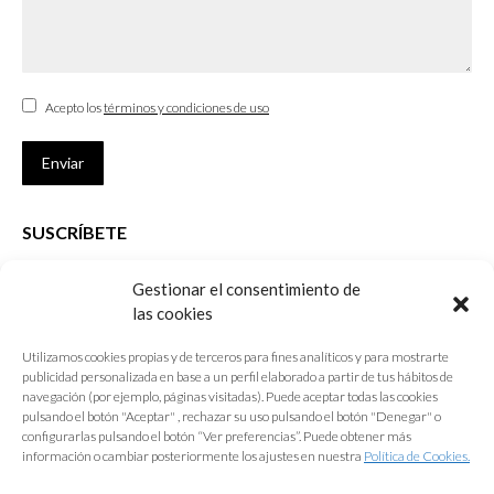
Acepto los
términos y condiciones de uso
Enviar
SUSCRÍBETE
Si no eres Colegiado y deseas recibir las noticias sobre las actividades
Gestionar el consentimiento de
que desarrolla el Colegio de Arquitectos de Cádiz
las cookies
Nombre *
Utilizamos cookies propias y de terceros para fines analíticos y para mostrarte
publicidad personalizada en base a un perfil elaborado a partir de tus hábitos de
E-mail *
navegación (por ejemplo, páginas visitadas). Puede aceptar todas las cookies
pulsando el botón "Aceptar" , rechazar su uso pulsando el botón "Denegar" o
configurarlas pulsando el botón “Ver preferencias”. Puede obtener más
Acepto los
términos y condiciones de uso
información o cambiar posteriormente los ajustes en nuestra
Política de Cookies.