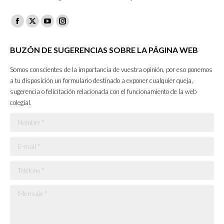
Facebook
X
YouTube
Instagram
page
page
page
page
BUZÓN DE SUGERENCIAS SOBRE LA PÁGINA WEB
opens
opens
opens
opens
in
in
in
in
Somos conscientes de la importancia de vuestra opinión, por eso ponemos
new
new
new
new
a tu disposición un formulario destinado a exponer cualquier queja,
sugerencia o felicitación relacionada con el funcionamiento de la web
window
window
window
window
colegial.
Nombre *
E-mail *
Teléfono *
Mensaje *