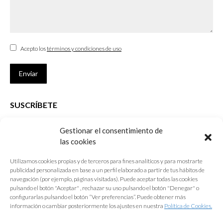
Acepto los
términos y condiciones de uso
Enviar
SUSCRÍBETE
Si no eres Colegiado y deseas recibir las noticias sobre las actividades
Gestionar el consentimiento de
que desarrolla el Colegio de Arquitectos de Cádiz
las cookies
Nombre *
Utilizamos cookies propias y de terceros para fines analíticos y para mostrarte
publicidad personalizada en base a un perfil elaborado a partir de tus hábitos de
E-mail *
navegación (por ejemplo, páginas visitadas). Puede aceptar todas las cookies
pulsando el botón "Aceptar" , rechazar su uso pulsando el botón "Denegar" o
configurarlas pulsando el botón “Ver preferencias”. Puede obtener más
Acepto los
términos y condiciones de uso
información o cambiar posteriormente los ajustes en nuestra
Política de Cookies.