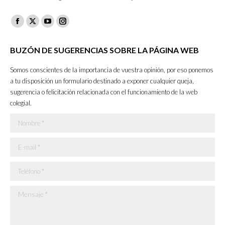
Facebook
X
YouTube
Instagram
page
page
page
page
BUZÓN DE SUGERENCIAS SOBRE LA PÁGINA WEB
opens
opens
opens
opens
in
in
in
in
Somos conscientes de la importancia de vuestra opinión, por eso ponemos
new
new
new
new
a tu disposición un formulario destinado a exponer cualquier queja,
sugerencia o felicitación relacionada con el funcionamiento de la web
window
window
window
window
colegial.
Nombre *
E-mail *
Teléfono *
Mensaje *