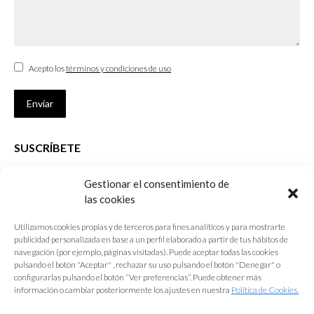
Acepto los
términos y condiciones de uso
Enviar
SUSCRÍBETE
Si no eres Colegiado y deseas recibir las noticias sobre las actividades
Gestionar el consentimiento de
que desarrolla el Colegio de Arquitectos de Cádiz
las cookies
Nombre *
Utilizamos cookies propias y de terceros para fines analíticos y para mostrarte
publicidad personalizada en base a un perfil elaborado a partir de tus hábitos de
E-mail *
navegación (por ejemplo, páginas visitadas). Puede aceptar todas las cookies
pulsando el botón "Aceptar" , rechazar su uso pulsando el botón "Denegar" o
configurarlas pulsando el botón “Ver preferencias”. Puede obtener más
Acepto los
términos y condiciones de uso
información o cambiar posteriormente los ajustes en nuestra
Política de Cookies.