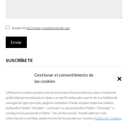
Acepto los
términos y condiciones de uso
Enviar
SUSCRÍBETE
Si no eres Colegiado y deseas recibir las noticias sobre las actividades
Gestionar el consentimiento de
que desarrolla el Colegio de Arquitectos de Cádiz
las cookies
Nombre *
Utilizamos cookies propias y de terceros para fines analíticos y para mostrarte
publicidad personalizada en base a un perfil elaborado a partir de tus hábitos de
E-mail *
navegación (por ejemplo, páginas visitadas). Puede aceptar todas las cookies
pulsando el botón "Aceptar" , rechazar su uso pulsando el botón "Denegar" o
configurarlas pulsando el botón “Ver preferencias”. Puede obtener más
Acepto los
términos y condiciones de uso
información o cambiar posteriormente los ajustes en nuestra
Política de Cookies.