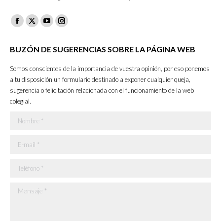
Facebook
X
YouTube
Instagram
page
page
page
page
BUZÓN DE SUGERENCIAS SOBRE LA PÁGINA WEB
opens
opens
opens
opens
in
in
in
in
Somos conscientes de la importancia de vuestra opinión, por eso ponemos
new
new
new
new
a tu disposición un formulario destinado a exponer cualquier queja,
sugerencia o felicitación relacionada con el funcionamiento de la web
window
window
window
window
colegial.
Nombre *
E-mail *
Teléfono *
Mensaje *