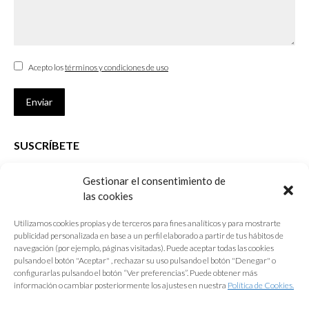
Acepto los
términos y condiciones de uso
Enviar
SUSCRÍBETE
Si no eres Colegiado y deseas recibir las noticias sobre las actividades
Gestionar el consentimiento de
que desarrolla el Colegio de Arquitectos de Cádiz
las cookies
Nombre *
Utilizamos cookies propias y de terceros para fines analíticos y para mostrarte
publicidad personalizada en base a un perfil elaborado a partir de tus hábitos de
E-mail *
navegación (por ejemplo, páginas visitadas). Puede aceptar todas las cookies
pulsando el botón "Aceptar" , rechazar su uso pulsando el botón "Denegar" o
configurarlas pulsando el botón “Ver preferencias”. Puede obtener más
Acepto los
términos y condiciones de uso
información o cambiar posteriormente los ajustes en nuestra
Política de Cookies.