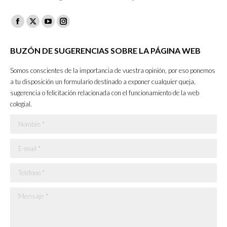
Facebook
X
YouTube
Instagram
page
page
page
page
BUZÓN DE SUGERENCIAS SOBRE LA PÁGINA WEB
opens
opens
opens
opens
in
in
in
in
Somos conscientes de la importancia de vuestra opinión, por eso ponemos
new
new
new
new
a tu disposición un formulario destinado a exponer cualquier queja,
sugerencia o felicitación relacionada con el funcionamiento de la web
window
window
window
window
colegial.
Nombre *
E-mail *
Teléfono *
Mensaje *