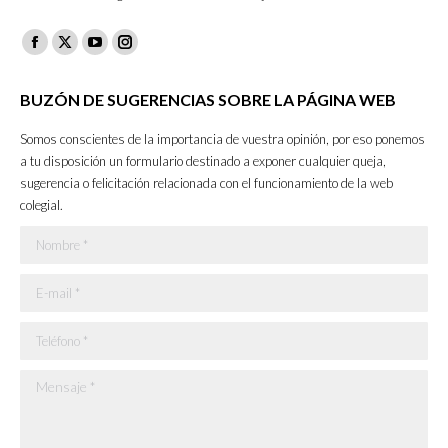
Facebook
X
YouTube
Instagram
page
page
page
page
BUZÓN DE SUGERENCIAS SOBRE LA PÁGINA WEB
opens
opens
opens
opens
in
in
in
in
Somos conscientes de la importancia de vuestra opinión, por eso ponemos
new
new
new
new
a tu disposición un formulario destinado a exponer cualquier queja,
sugerencia o felicitación relacionada con el funcionamiento de la web
window
window
window
window
colegial.
Nombre *
E-mail *
Teléfono *
Mensaje *