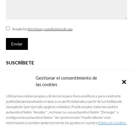
Acepto los
términos y condiciones de uso
Enviar
SUSCRÍBETE
Si no eres Colegiado y deseas recibir las noticias sobre las actividades
Gestionar el consentimiento de
que desarrolla el Colegio de Arquitectos de Cádiz
las cookies
Nombre *
Utilizamos cookies propias y de terceros para fines analíticos y para mostrarte
publicidad personalizada en base a un perfil elaborado a partir de tus hábitos de
E-mail *
navegación (por ejemplo, páginas visitadas). Puede aceptar todas las cookies
pulsando el botón "Aceptar" , rechazar su uso pulsando el botón "Denegar" o
configurarlas pulsando el botón “Ver preferencias”. Puede obtener más
Acepto los
términos y condiciones de uso
información o cambiar posteriormente los ajustes en nuestra
Política de Cookies.