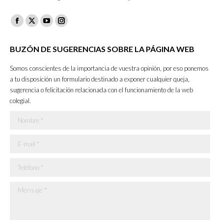
Facebook
X
YouTube
Instagram
page
page
page
page
BUZÓN DE SUGERENCIAS SOBRE LA PÁGINA WEB
opens
opens
opens
opens
in
in
in
in
Somos conscientes de la importancia de vuestra opinión, por eso ponemos
new
new
new
new
a tu disposición un formulario destinado a exponer cualquier queja,
sugerencia o felicitación relacionada con el funcionamiento de la web
window
window
window
window
colegial.
Nombre *
E-mail *
Teléfono *
Mensaje *