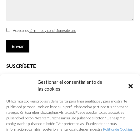
Acepto los
términos y condiciones de uso
Enviar
SUSCRÍBETE
Si no eres Colegiado y deseas recibir las noticias sobre las actividades
Gestionar el consentimiento de
que desarrolla el Colegio de Arquitectos de Cádiz
las cookies
Nombre *
Utilizamos cookies propias y de terceros para fines analíticos y para mostrarte
publicidad personalizada en base a un perfil elaborado a partir de tus hábitos de
E-mail *
navegación (por ejemplo, páginas visitadas). Puede aceptar todas las cookies
pulsando el botón "Aceptar" , rechazar su uso pulsando el botón "Denegar" o
configurarlas pulsando el botón “Ver preferencias”. Puede obtener más
Acepto los
términos y condiciones de uso
información o cambiar posteriormente los ajustes en nuestra
Política de Cookies.