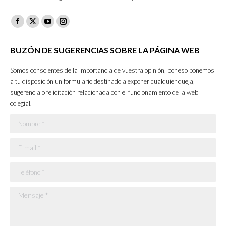
Facebook
X
YouTube
Instagram
page
page
page
page
BUZÓN DE SUGERENCIAS SOBRE LA PÁGINA WEB
opens
opens
opens
opens
in
in
in
in
Somos conscientes de la importancia de vuestra opinión, por eso ponemos
new
new
new
new
a tu disposición un formulario destinado a exponer cualquier queja,
sugerencia o felicitación relacionada con el funcionamiento de la web
window
window
window
window
colegial.
Nombre *
E-mail *
Teléfono *
Mensaje *