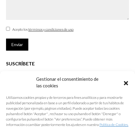
Acepto los
términos y condiciones de uso
Enviar
SUSCRÍBETE
Si no eres Colegiado y deseas recibir las noticias sobre las actividades
Gestionar el consentimiento de
que desarrolla el Colegio de Arquitectos de Cádiz
las cookies
Nombre *
Utilizamos cookies propias y de terceros para fines analíticos y para mostrarte
publicidad personalizada en base a un perfil elaborado a partir de tus hábitos de
E-mail *
navegación (por ejemplo, páginas visitadas). Puede aceptar todas las cookies
pulsando el botón "Aceptar" , rechazar su uso pulsando el botón "Denegar" o
configurarlas pulsando el botón “Ver preferencias”. Puede obtener más
Acepto los
términos y condiciones de uso
información o cambiar posteriormente los ajustes en nuestra
Política de Cookies.