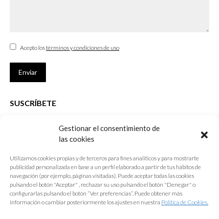
Acepto los
términos y condiciones de uso
Enviar
SUSCRÍBETE
Si no eres Colegiado y deseas recibir las noticias sobre las actividades
Gestionar el consentimiento de
que desarrolla el Colegio de Arquitectos de Cádiz
las cookies
Nombre *
Utilizamos cookies propias y de terceros para fines analíticos y para mostrarte
publicidad personalizada en base a un perfil elaborado a partir de tus hábitos de
E-mail *
navegación (por ejemplo, páginas visitadas). Puede aceptar todas las cookies
pulsando el botón "Aceptar" , rechazar su uso pulsando el botón "Denegar" o
configurarlas pulsando el botón “Ver preferencias”. Puede obtener más
Acepto los
términos y condiciones de uso
información o cambiar posteriormente los ajustes en nuestra
Política de Cookies.