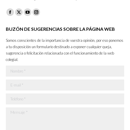
Facebook
X
YouTube
Instagram
page
page
page
page
BUZÓN DE SUGERENCIAS SOBRE LA PÁGINA WEB
opens
opens
opens
opens
in
in
in
in
Somos conscientes de la importancia de vuestra opinión, por eso ponemos
new
new
new
new
a tu disposición un formulario destinado a exponer cualquier queja,
sugerencia o felicitación relacionada con el funcionamiento de la web
window
window
window
window
colegial.
Nombre *
E-mail *
Teléfono *
Mensaje *