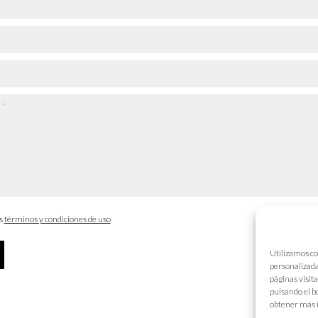
os
términos y condiciones de uso
Utilizamos co
personalizada
páginas visit
pulsando el b
obtener más 