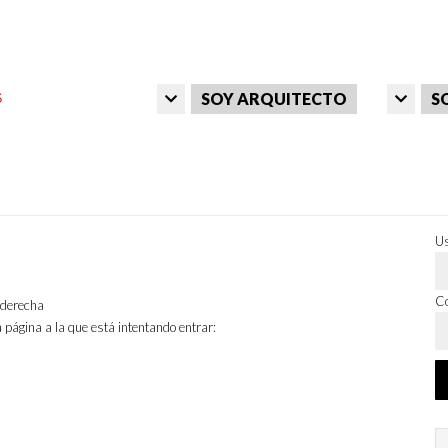
SOY ARQUITECTO
S
Us
Co
a derecha
 página a la que está intentando entrar: