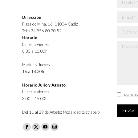
Nombre *
E-mail *
Dirección
Plaza de Mina, 16, 11004 Cádiz
Teléfono *
Tel: +34 956 80 70 52
Horario
Lunes a Viernes
Mensaje *
8.30 a 15.00h
Martes y Jueves
16 a 18.30h
Horario Julio y Agosto
Lunes a Viernes
Acepto l
8.00 a 15.00h
Enviar
Del 11 al 29 de Agosto: Modalidad teletrabajo
Facebook
X
YouTube
Instagram