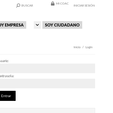
MI COAC
SEARCH:
BUSCAR
INICIAR SESIÓN
OY EMPRESA
SOY CIUDADANO
Estás aquí:
Inicio
Login
uario:
ntraseña: