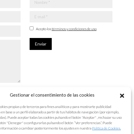
Nombre *
E-mail *
Acepto los
términos y condiciones de uso
Enviar
Gestionar el consentimiento de las cookies
okies propias y de terceros para fines analíticos y para mostrarte publicidad
 en base a un perfil elaborado a partir de tus hábitos de navegación (por ejemplo,
adas). Puede aceptar todas las cookies pulsando el botón "Aceptar" , rechazar su uso
otón "Denegar" o configurarlas pulsando el botón “Ver preferencias”. Puede
información o cambiar posteriormente los ajustes en nuestra
Política de Cookies.