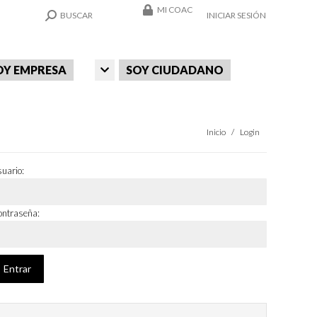
MI COAC
SEARCH:
BUSCAR
INICIAR SESIÓN
OY EMPRESA
SOY CIUDADANO
Estás aquí:
Inicio
Login
uario:
ntraseña: