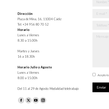
Nombre *
E-mail *
Dirección
Plaza de Mina, 16, 11004 Cádiz
Teléfono *
Tel: +34 956 80 70 52
Horario
Lunes a Viernes
Mensaje *
8.30 a 15.00h
Martes y Jueves
16 a 18.30h
Horario Julio y Agosto
Lunes a Viernes
Acepto l
8.00 a 15.00h
Enviar
Del 11 al 29 de Agosto: Modalidad teletrabajo
Facebook
X
YouTube
Instagram