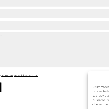
os
términos y condiciones de uso
Utilizamos co
personalizada
páginas visit
pulsando el b
obtener más 