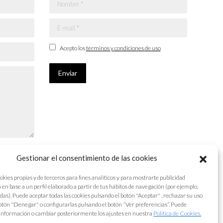
Nombre *
E-mail *
Acepto los
términos y condiciones de uso
Enviar
Gestionar el consentimiento de las cookies
okies propias y de terceros para fines analíticos y para mostrarte publicidad
 en base a un perfil elaborado a partir de tus hábitos de navegación (por ejemplo,
adas). Puede aceptar todas las cookies pulsando el botón "Aceptar" , rechazar su uso
otón "Denegar" o configurarlas pulsando el botón “Ver preferencias”. Puede
información o cambiar posteriormente los ajustes en nuestra
Política de Cookies.