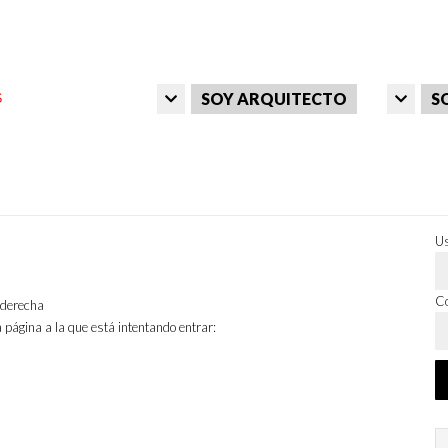
SOY ARQUITECTO
S
Us
Co
a derecha
 página a la que está intentando entrar: