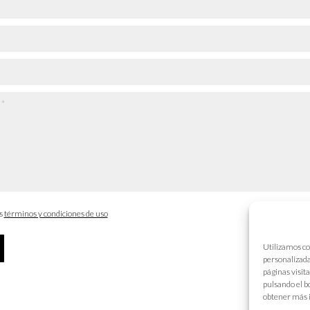
os
términos y condiciones de uso
Utilizamos co
personalizada
páginas visit
pulsando el b
obtener más 