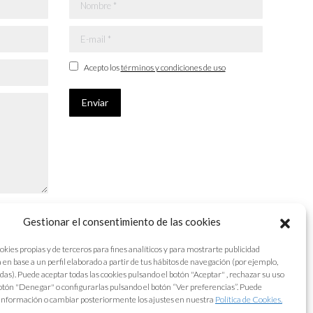
Nombre *
E-mail *
Acepto los
términos y condiciones de uso
Enviar
Gestionar el consentimiento de las cookies
okies propias y de terceros para fines analíticos y para mostrarte publicidad
 en base a un perfil elaborado a partir de tus hábitos de navegación (por ejemplo,
adas). Puede aceptar todas las cookies pulsando el botón "Aceptar" , rechazar su uso
otón "Denegar" o configurarlas pulsando el botón “Ver preferencias”. Puede
información o cambiar posteriormente los ajustes en nuestra
Política de Cookies.