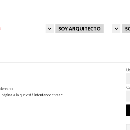
SOY ARQUITECTO
S
Us
Co
a derecha
 página a la que está intentando entrar: