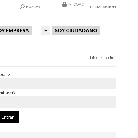
MI COAC
SEARCH:
BUSCAR
INICIAR SESIÓN
OY EMPRESA
SOY CIUDADANO
Estás aquí:
Inicio
Login
uario:
ntraseña: