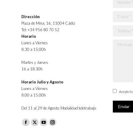
Nombre *
E-mail *
Dirección
Plaza de Mina, 16, 11004 Cádiz
Teléfono *
Tel: +34 956 80 70 52
Horario
Lunes a Viernes
Mensaje *
8.30 a 15.00h
Martes y Jueves
16 a 18.30h
Horario Julio y Agosto
Lunes a Viernes
Acepto l
8.00 a 15.00h
Enviar
Del 11 al 29 de Agosto: Modalidad teletrabajo
Facebook
X
YouTube
Instagram