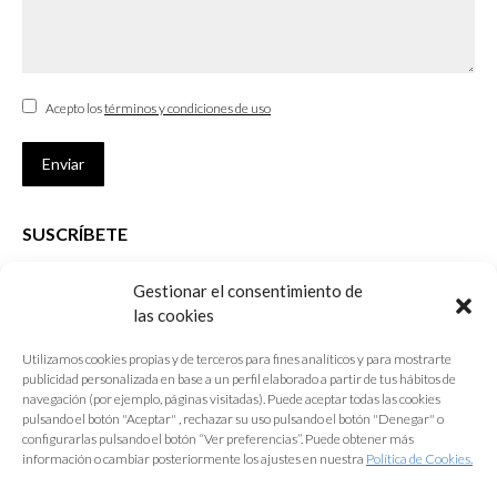
Acepto los
términos y condiciones de uso
Enviar
SUSCRÍBETE
Si no eres Colegiado y deseas recibir las noticias sobre las actividades
Gestionar el consentimiento de
que desarrolla el Colegio de Arquitectos de Cádiz
las cookies
Nombre *
Utilizamos cookies propias y de terceros para fines analíticos y para mostrarte
publicidad personalizada en base a un perfil elaborado a partir de tus hábitos de
E-mail *
navegación (por ejemplo, páginas visitadas). Puede aceptar todas las cookies
pulsando el botón "Aceptar" , rechazar su uso pulsando el botón "Denegar" o
configurarlas pulsando el botón “Ver preferencias”. Puede obtener más
Acepto los
términos y condiciones de uso
información o cambiar posteriormente los ajustes en nuestra
Política de Cookies.