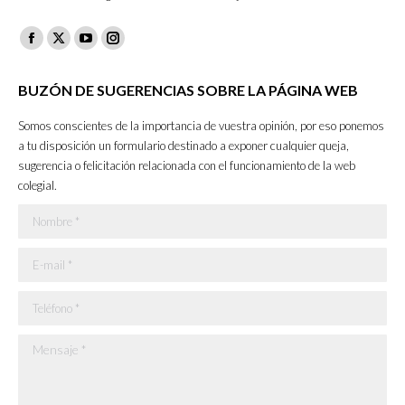
Facebook
X
YouTube
Instagram
page
page
page
page
BUZÓN DE SUGERENCIAS SOBRE LA PÁGINA WEB
opens
opens
opens
opens
in
in
in
in
Somos conscientes de la importancia de vuestra opinión, por eso ponemos
new
new
new
new
a tu disposición un formulario destinado a exponer cualquier queja,
sugerencia o felicitación relacionada con el funcionamiento de la web
window
window
window
window
colegial.
Nombre *
E-mail *
Teléfono *
Mensaje *