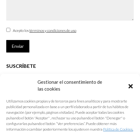
Acepto los
términos y condiciones de uso
Enviar
SUSCRÍBETE
Si no eres Colegiado y deseas recibir las noticias sobre las actividades
Gestionar el consentimiento de
que desarrolla el Colegio de Arquitectos de Cádiz
las cookies
Nombre *
Utilizamos cookies propias y de terceros para fines analíticos y para mostrarte
publicidad personalizada en base a un perfil elaborado a partir de tus hábitos de
E-mail *
navegación (por ejemplo, páginas visitadas). Puede aceptar todas las cookies
pulsando el botón "Aceptar" , rechazar su uso pulsando el botón "Denegar" o
configurarlas pulsando el botón “Ver preferencias”. Puede obtener más
Acepto los
términos y condiciones de uso
información o cambiar posteriormente los ajustes en nuestra
Política de Cookies.