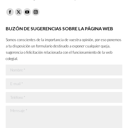
Facebook
X
YouTube
Instagram
page
page
page
page
BUZÓN DE SUGERENCIAS SOBRE LA PÁGINA WEB
opens
opens
opens
opens
in
in
in
in
Somos conscientes de la importancia de vuestra opinión, por eso ponemos
new
new
new
new
a tu disposición un formulario destinado a exponer cualquier queja,
sugerencia o felicitación relacionada con el funcionamiento de la web
window
window
window
window
colegial.
Nombre *
E-mail *
Teléfono *
Mensaje *