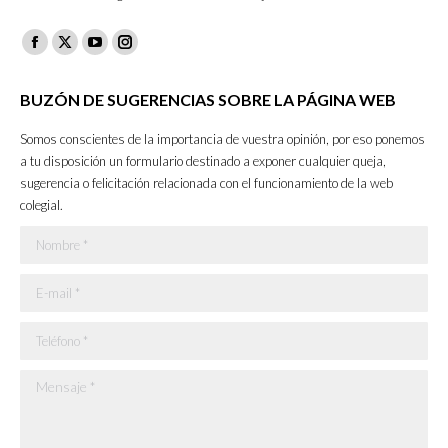
Facebook
X
YouTube
Instagram
page
page
page
page
BUZÓN DE SUGERENCIAS SOBRE LA PÁGINA WEB
opens
opens
opens
opens
in
in
in
in
Somos conscientes de la importancia de vuestra opinión, por eso ponemos
new
new
new
new
a tu disposición un formulario destinado a exponer cualquier queja,
sugerencia o felicitación relacionada con el funcionamiento de la web
window
window
window
window
colegial.
Nombre *
E-mail *
Teléfono *
Mensaje *