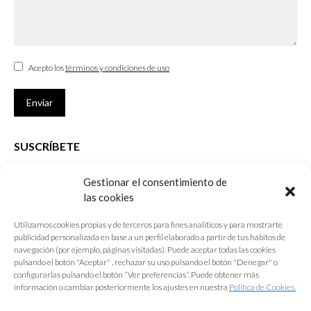
Acepto los
términos y condiciones de uso
Enviar
SUSCRÍBETE
Si no eres Colegiado y deseas recibir las noticias sobre las actividades
Gestionar el consentimiento de
que desarrolla el Colegio de Arquitectos de Cádiz
las cookies
Nombre *
Utilizamos cookies propias y de terceros para fines analíticos y para mostrarte
publicidad personalizada en base a un perfil elaborado a partir de tus hábitos de
E-mail *
navegación (por ejemplo, páginas visitadas). Puede aceptar todas las cookies
pulsando el botón "Aceptar" , rechazar su uso pulsando el botón "Denegar" o
configurarlas pulsando el botón “Ver preferencias”. Puede obtener más
Acepto los
términos y condiciones de uso
información o cambiar posteriormente los ajustes en nuestra
Política de Cookies.