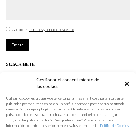
Acepto los
términos y condiciones de uso
Enviar
SUSCRÍBETE
Si no eres Colegiado y deseas recibir las noticias sobre las actividades
Gestionar el consentimiento de
que desarrolla el Colegio de Arquitectos de Cádiz
las cookies
Nombre *
Utilizamos cookies propias y de terceros para fines analíticos y para mostrarte
publicidad personalizada en base a un perfil elaborado a partir de tus hábitos de
E-mail *
navegación (por ejemplo, páginas visitadas). Puede aceptar todas las cookies
pulsando el botón "Aceptar" , rechazar su uso pulsando el botón "Denegar" o
configurarlas pulsando el botón “Ver preferencias”. Puede obtener más
Acepto los
términos y condiciones de uso
información o cambiar posteriormente los ajustes en nuestra
Política de Cookies.