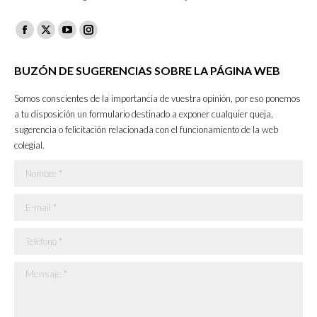
Facebook
X
YouTube
Instagram
page
page
page
page
BUZÓN DE SUGERENCIAS SOBRE LA PÁGINA WEB
opens
opens
opens
opens
in
in
in
in
Somos conscientes de la importancia de vuestra opinión, por eso ponemos
new
new
new
new
a tu disposición un formulario destinado a exponer cualquier queja,
sugerencia o felicitación relacionada con el funcionamiento de la web
window
window
window
window
colegial.
Nombre *
E-mail *
Teléfono *
Mensaje *