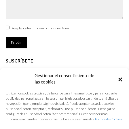
Acepto los
términos y condiciones de uso
Enviar
SUSCRÍBETE
Si no eres Colegiado y deseas recibir las noticias sobre las actividades
Gestionar el consentimiento de
que desarrolla el Colegio de Arquitectos de Cádiz
las cookies
Nombre *
Utilizamos cookies propias y de terceros para fines analíticos y para mostrarte
publicidad personalizada en base a un perfil elaborado a partir de tus hábitos de
E-mail *
navegación (por ejemplo, páginas visitadas). Puede aceptar todas las cookies
pulsando el botón "Aceptar" , rechazar su uso pulsando el botón "Denegar" o
configurarlas pulsando el botón “Ver preferencias”. Puede obtener más
Acepto los
términos y condiciones de uso
información o cambiar posteriormente los ajustes en nuestra
Política de Cookies.