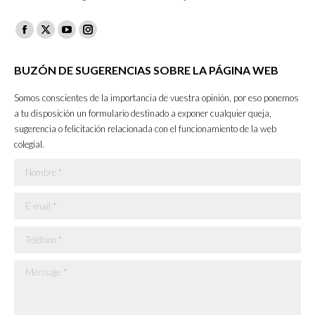
Facebook
X
YouTube
Instagram
page
page
page
page
BUZÓN DE SUGERENCIAS SOBRE LA PÁGINA WEB
opens
opens
opens
opens
in
in
in
in
Somos conscientes de la importancia de vuestra opinión, por eso ponemos
new
new
new
new
a tu disposición un formulario destinado a exponer cualquier queja,
sugerencia o felicitación relacionada con el funcionamiento de la web
window
window
window
window
colegial.
Nombre *
E-mail *
Teléfono *
Mensaje *