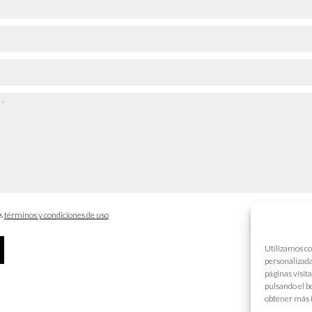
os
términos y condiciones de uso
Utilizamos co
personalizada
páginas visit
pulsando el b
obtener más 