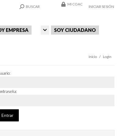
MI COAC
SEARCH:
BUSCAR
INICIAR SESIÓN
OY EMPRESA
SOY CIUDADANO
Estás aquí:
Inicio
Login
uario:
ntraseña: