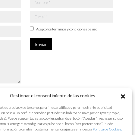
Nombre *
E-mail *
Acepto los
términos y condiciones de uso
Enviar
Gestionar el consentimiento de las cookies
okies propias y de terceros para fines analíticos y para mostrarte publicidad
 en base a un perfil elaborado a partir de tus hábitos de navegación (por ejemplo,
adas). Puede aceptar todas las cookies pulsando el botón "Aceptar" , rechazar su uso
otón "Denegar" o configurarlas pulsando el botón “Ver preferencias”. Puede
información o cambiar posteriormente los ajustes en nuestra
Política de Cookies.