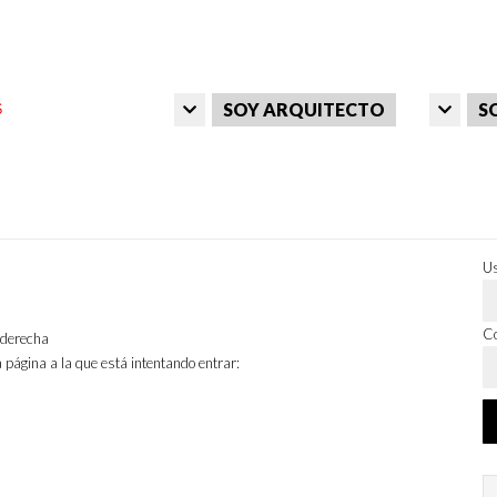
SOY ARQUITECTO
S
Us
Co
a derecha
 página a la que está intentando entrar: