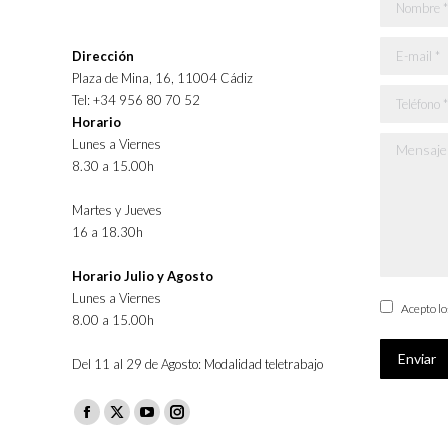
Nombre *
E-mail *
Dirección
Plaza de Mina, 16, 11004 Cádiz
Teléfono *
Tel: +34 956 80 70 52
Horario
Lunes a Viernes
Mensaje *
8.30 a 15.00h
Martes y Jueves
16 a 18.30h
Horario Julio y Agosto
Lunes a Viernes
Acepto l
8.00 a 15.00h
Enviar
Del 11 al 29 de Agosto: Modalidad teletrabajo
Facebook
X
YouTube
Instagram