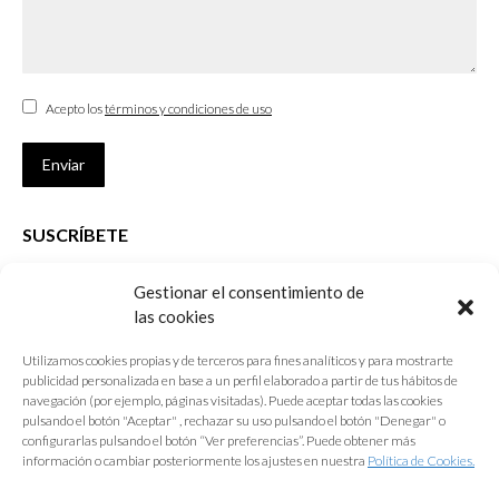
Acepto los
términos y condiciones de uso
Enviar
SUSCRÍBETE
Si no eres Colegiado y deseas recibir las noticias sobre las actividades
Gestionar el consentimiento de
que desarrolla el Colegio de Arquitectos de Cádiz
las cookies
Nombre *
Utilizamos cookies propias y de terceros para fines analíticos y para mostrarte
publicidad personalizada en base a un perfil elaborado a partir de tus hábitos de
E-mail *
navegación (por ejemplo, páginas visitadas). Puede aceptar todas las cookies
pulsando el botón "Aceptar" , rechazar su uso pulsando el botón "Denegar" o
configurarlas pulsando el botón “Ver preferencias”. Puede obtener más
Acepto los
términos y condiciones de uso
información o cambiar posteriormente los ajustes en nuestra
Política de Cookies.