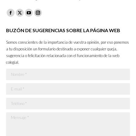
Facebook
X
YouTube
Instagram
page
page
page
page
BUZÓN DE SUGERENCIAS SOBRE LA PÁGINA WEB
opens
opens
opens
opens
in
in
in
in
Somos conscientes de la importancia de vuestra opinión, por eso ponemos
new
new
new
new
a tu disposición un formulario destinado a exponer cualquier queja,
sugerencia o felicitación relacionada con el funcionamiento de la web
window
window
window
window
colegial.
Nombre *
E-mail *
Teléfono *
Mensaje *