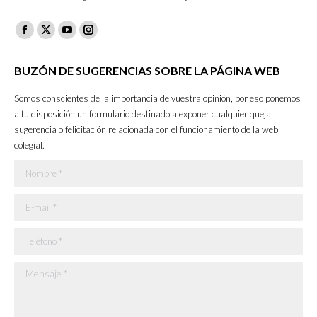
Facebook
X
YouTube
Instagram
page
page
page
page
BUZÓN DE SUGERENCIAS SOBRE LA PÁGINA WEB
opens
opens
opens
opens
in
in
in
in
Somos conscientes de la importancia de vuestra opinión, por eso ponemos
new
new
new
new
a tu disposición un formulario destinado a exponer cualquier queja,
sugerencia o felicitación relacionada con el funcionamiento de la web
window
window
window
window
colegial.
Nombre *
E-mail *
Teléfono *
Mensaje *