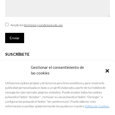
Acepto los
términos y condiciones de uso
Enviar
SUSCRÍBETE
Si no eres Colegiado y deseas recibir las noticias sobre las actividades
Gestionar el consentimiento de
que desarrolla el Colegio de Arquitectos de Cádiz
las cookies
Nombre *
Utilizamos cookies propias y de terceros para fines analíticos y para mostrarte
publicidad personalizada en base a un perfil elaborado a partir de tus hábitos de
E-mail *
navegación (por ejemplo, páginas visitadas). Puede aceptar todas las cookies
pulsando el botón "Aceptar" , rechazar su uso pulsando el botón "Denegar" o
configurarlas pulsando el botón “Ver preferencias”. Puede obtener más
Acepto los
términos y condiciones de uso
información o cambiar posteriormente los ajustes en nuestra
Política de Cookies.