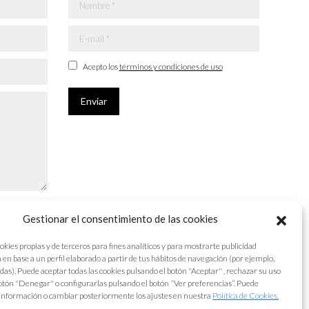
Nombre *
E-mail *
Acepto los
términos y condiciones de uso
Enviar
Gestionar el consentimiento de las cookies
okies propias y de terceros para fines analíticos y para mostrarte publicidad
 en base a un perfil elaborado a partir de tus hábitos de navegación (por ejemplo,
adas). Puede aceptar todas las cookies pulsando el botón "Aceptar" , rechazar su uso
otón "Denegar" o configurarlas pulsando el botón “Ver preferencias”. Puede
información o cambiar posteriormente los ajustes en nuestra
Política de Cookies.