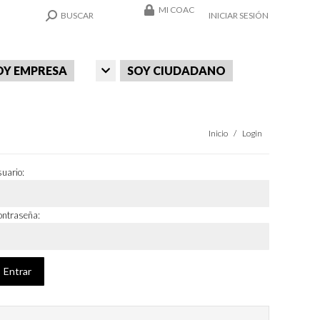
MI COAC
SEARCH:
BUSCAR
INICIAR SESIÓN
OY EMPRESA
SOY CIUDADANO
Estás aquí:
Inicio
Login
uario:
ntraseña: