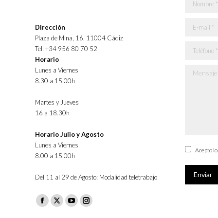
Nombre *
E-mail *
Dirección
Plaza de Mina, 16, 11004 Cádiz
Teléfono *
Tel: +34 956 80 70 52
Horario
Lunes a Viernes
Mensaje *
8.30 a 15.00h
Martes y Jueves
16 a 18.30h
Horario Julio y Agosto
Lunes a Viernes
Acepto l
8.00 a 15.00h
Enviar
Del 11 al 29 de Agosto: Modalidad teletrabajo
Facebook
X
YouTube
Instagram