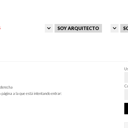
SOY ARQUITECTO
S
Us
Co
a derecha
 página a la que está intentando entrar: