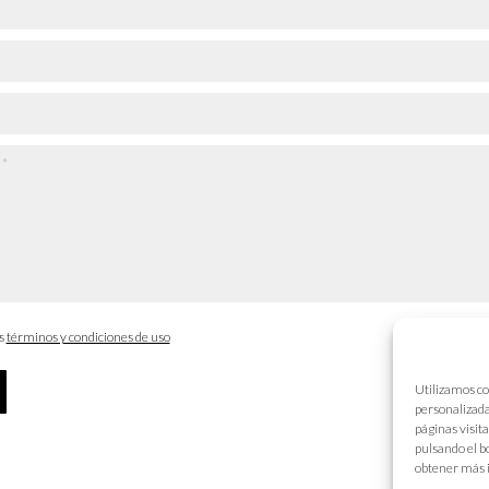
os
términos y condiciones de uso
Utilizamos co
personalizada
páginas visit
pulsando el b
obtener más 