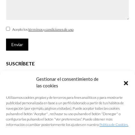
Acepto los
términos y condiciones de uso
Enviar
SUSCRÍBETE
Si no eres Colegiado y deseas recibir las noticias sobre las actividades
Gestionar el consentimiento de
que desarrolla el Colegio de Arquitectos de Cádiz
las cookies
Nombre *
Utilizamos cookies propias y de terceros para fines analíticos y para mostrarte
publicidad personalizada en base a un perfil elaborado a partir de tus hábitos de
E-mail *
navegación (por ejemplo, páginas visitadas). Puede aceptar todas las cookies
pulsando el botón "Aceptar" , rechazar su uso pulsando el botón "Denegar" o
configurarlas pulsando el botón “Ver preferencias”. Puede obtener más
Acepto los
términos y condiciones de uso
información o cambiar posteriormente los ajustes en nuestra
Política de Cookies.