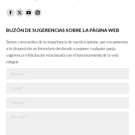
Facebook
X
YouTube
Instagram
page
page
page
page
BUZÓN DE SUGERENCIAS SOBRE LA PÁGINA WEB
opens
opens
opens
opens
in
in
in
in
Somos conscientes de la importancia de vuestra opinión, por eso ponemos
new
new
new
new
a tu disposición un formulario destinado a exponer cualquier queja,
sugerencia o felicitación relacionada con el funcionamiento de la web
window
window
window
window
colegial.
Nombre *
E-mail *
Teléfono *
Mensaje *