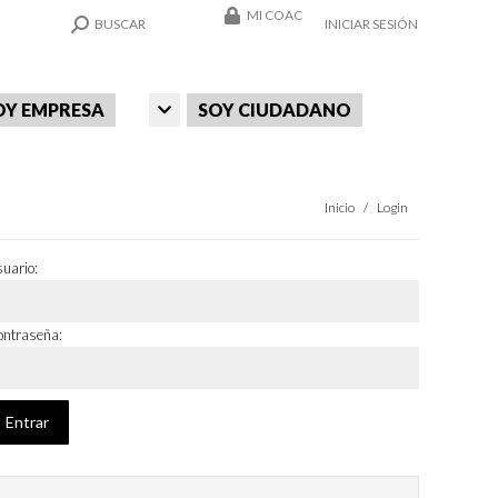
MI COAC
SEARCH:
BUSCAR
INICIAR SESIÓN
OY EMPRESA
SOY CIUDADANO
Estás aquí:
Inicio
Login
uario:
ntraseña: