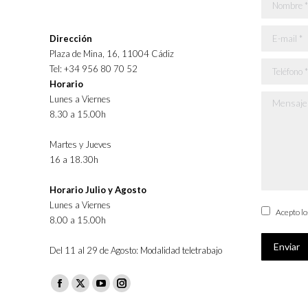
Nombre *
E-mail *
Dirección
Plaza de Mina, 16, 11004 Cádiz
Teléfono *
Tel: +34 956 80 70 52
Horario
Lunes a Viernes
Mensaje *
8.30 a 15.00h
Martes y Jueves
16 a 18.30h
Horario Julio y Agosto
Lunes a Viernes
Acepto l
8.00 a 15.00h
Enviar
Del 11 al 29 de Agosto: Modalidad teletrabajo
Facebook
X
YouTube
Instagram