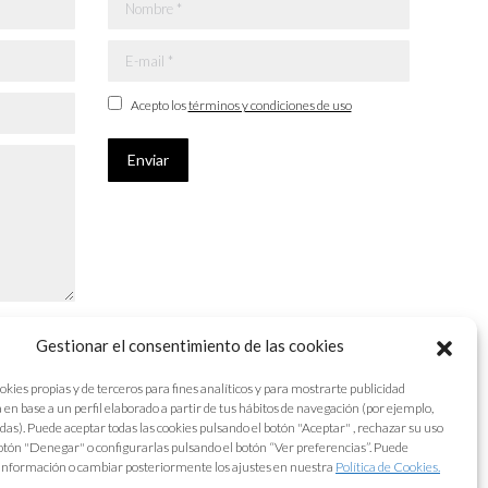
Nombre *
E-mail *
Acepto los
términos y condiciones de uso
Enviar
Gestionar el consentimiento de las cookies
okies propias y de terceros para fines analíticos y para mostrarte publicidad
 en base a un perfil elaborado a partir de tus hábitos de navegación (por ejemplo,
adas). Puede aceptar todas las cookies pulsando el botón "Aceptar" , rechazar su uso
otón "Denegar" o configurarlas pulsando el botón “Ver preferencias”. Puede
información o cambiar posteriormente los ajustes en nuestra
Política de Cookies.