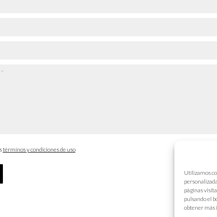
os
términos y condiciones de uso
Utilizamos co
personalizada
páginas visit
pulsando el b
obtener más 