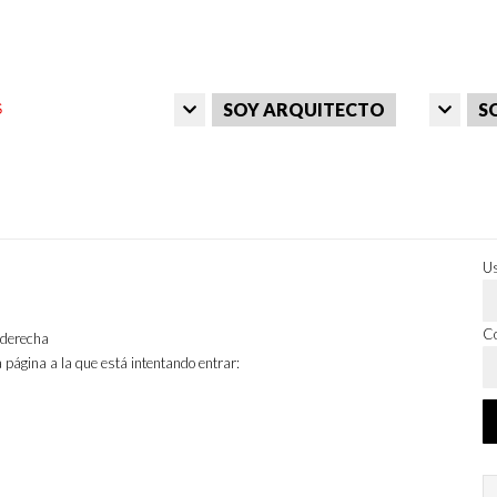
SOY ARQUITECTO
S
Us
Co
a derecha
 página a la que está intentando entrar: