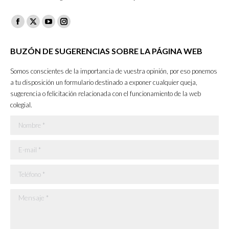
Facebook
X
YouTube
Instagram
page
page
page
page
BUZÓN DE SUGERENCIAS SOBRE LA PÁGINA WEB
opens
opens
opens
opens
in
in
in
in
Somos conscientes de la importancia de vuestra opinión, por eso ponemos
new
new
new
new
a tu disposición un formulario destinado a exponer cualquier queja,
sugerencia o felicitación relacionada con el funcionamiento de la web
window
window
window
window
colegial.
Nombre *
E-mail *
Teléfono *
Mensaje *