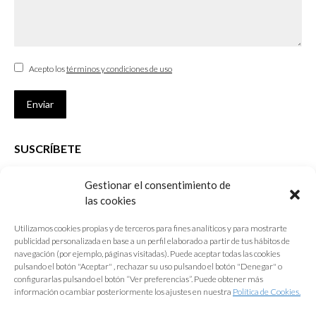
Acepto los
términos y condiciones de uso
Enviar
SUSCRÍBETE
Si no eres Colegiado y deseas recibir las noticias sobre las actividades
Gestionar el consentimiento de
que desarrolla el Colegio de Arquitectos de Cádiz
las cookies
Nombre *
Utilizamos cookies propias y de terceros para fines analíticos y para mostrarte
publicidad personalizada en base a un perfil elaborado a partir de tus hábitos de
E-mail *
navegación (por ejemplo, páginas visitadas). Puede aceptar todas las cookies
pulsando el botón "Aceptar" , rechazar su uso pulsando el botón "Denegar" o
configurarlas pulsando el botón “Ver preferencias”. Puede obtener más
Acepto los
términos y condiciones de uso
información o cambiar posteriormente los ajustes en nuestra
Política de Cookies.